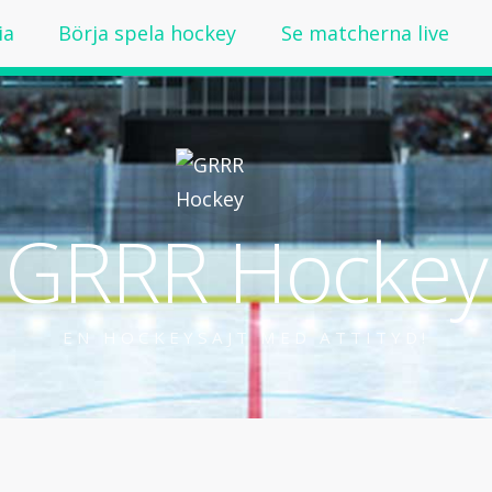
ia
Börja spela hockey
Se matcherna live
GRRR Hockey
EN HOCKEYSAJT MED ATTITYD!