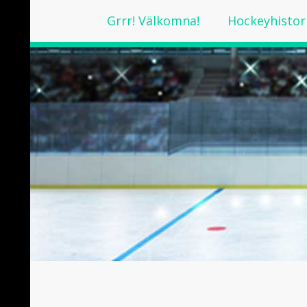
Grrr! Välkomna!
Hockeyhistor