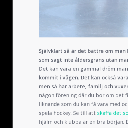
Självklart så är det bättre om man
som sagt inte åldersgräns utan ma
Det kan vara en gammal dröm man h
kommit i vägen. Det kan också var
men så har arbete, familj och vuxenl
någon förening där du bor om det f
liknande som du kan få vara med och
spela hockey. Se till att
skaffa det 
hjälm och klubba är en bra början. 