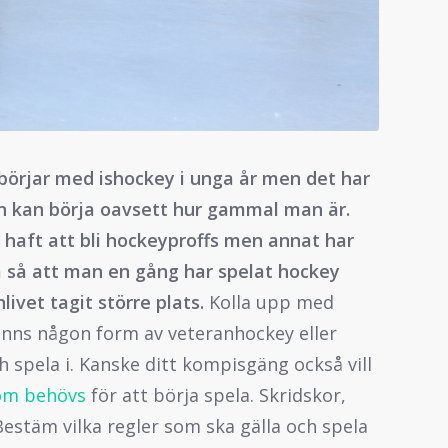
 börjar med ishockey i unga år men det har
n kan börja oavsett hur gammal man är.
aft att bli hockeyproffs men annat har
a så att man en gång har spelat hockey
ivet tagit större plats.
Kolla upp med
inns någon form av veteranhockey eller
 spela i. Kanske ditt kompisgäng också vill
som behövs
för att börja spela. Skridskor,
Bestäm vilka regler som ska gälla och spela