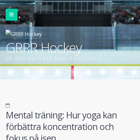
GRRR Hockey
EN HOCKEYSAJT MED ATTITYD!
Mental träning: Hur yoga kan
förbättra koncentration och
fokus på isen