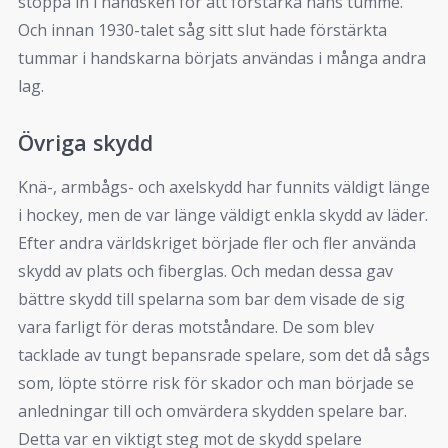
stoppa in i handsken för att förstärka hans tumme.
Och innan 1930-talet såg sitt slut hade förstärkta
tummar i handskarna börjats användas i många andra
lag.
Övriga skydd
Knä-, armbågs- och axelskydd har funnits väldigt länge
i hockey, men de var länge väldigt enkla skydd av läder.
Efter andra världskriget började fler och fler använda
skydd av plats och fiberglas. Och medan dessa gav
bättre skydd till spelarna som bar dem visade de sig
vara farligt för deras motståndare. De som blev
tacklade av tungt bepansrade spelare, som det då sågs
som, löpte större risk för skador och man började se
anledningar till och omvärdera skydden spelare bar.
Detta var en viktigt steg mot de skydd spelare