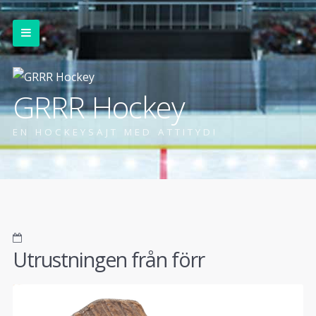
GRRR Hockey
EN HOCKEYSAJT MED ATTITYD!
Utrustningen från förr